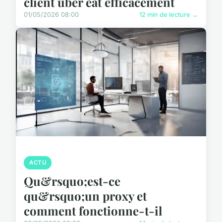
client uber eat efficacement
01/05/2026 08:00
12 min de lecture →
ACTU
Qu&rsquo;est-ce
qu&rsquo;un proxy et
comment fonctionne-t-il