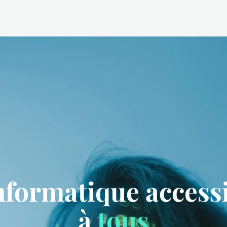
nformatique access
à
tous