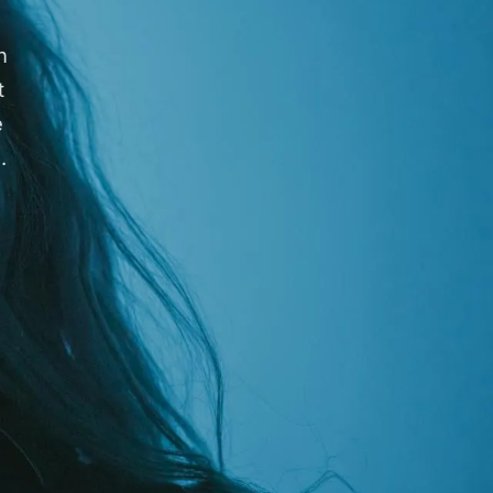
n
t
e
.