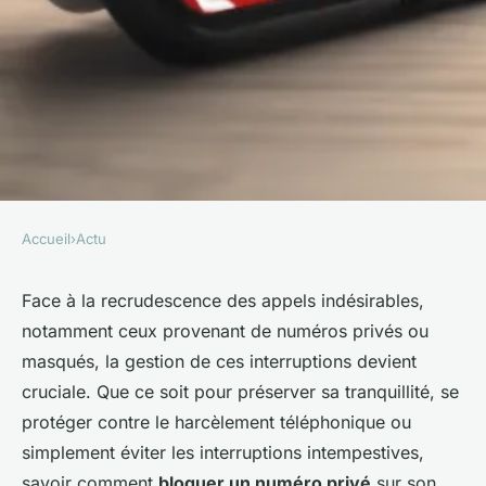
Accueil
›
Actu
ACTU
Comment bloquer un numéro
Face à la recrudescence des appels indésirables,
notamment ceux provenant de numéros privés ou
privé sur votre téléphone
masqués, la gestion de ces interruptions devient
facilement
cruciale. Que ce soit pour préserver sa tranquillité, se
protéger contre le harcèlement téléphonique ou
Victor
•
25/04/2026 08:00
•
10 min de lecture
simplement éviter les interruptions intempestives,
savoir comment
bloquer un numéro privé
sur son