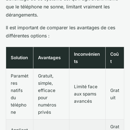
que le téléphone ne sonne, limitant vraiment les
dérangements.
Il est important de comparer les avantages de ces
différentes options :
Inconvénien
Coû
Solution
Avantages
ts
t
Paramèt
Gratuit,
res
simple,
Limité face
natifs
efficace
Grat
aux spams
du
pour
uit
avancés
télépho
numéros
ne
privés
Grat