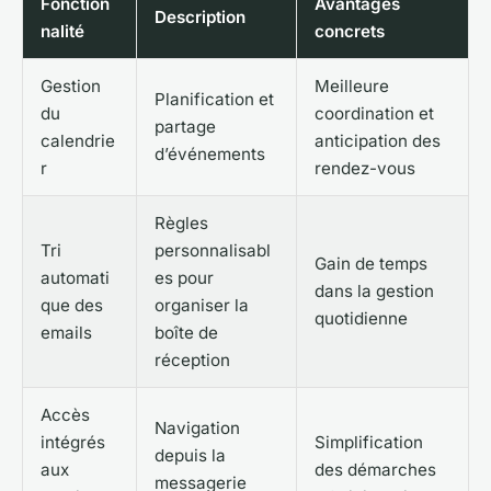
Fonction
Avantages
Description
nalité
concrets
Gestion
Meilleure
Planification et
du
coordination et
partage
calendrie
anticipation des
d’événements
r
rendez-vous
Règles
Tri
personnalisabl
Gain de temps
automati
es pour
dans la gestion
que des
organiser la
quotidienne
emails
boîte de
réception
Accès
Navigation
intégrés
Simplification
depuis la
aux
des démarches
messagerie