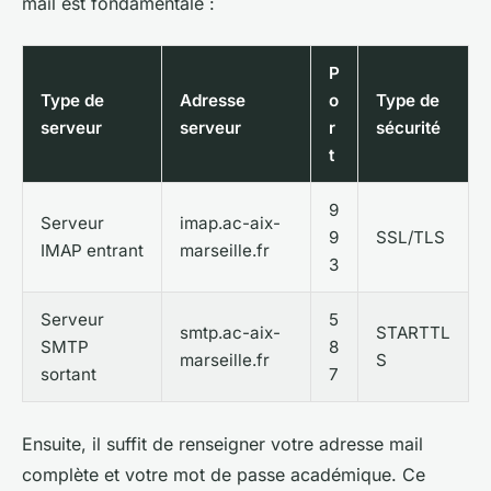
mail est fondamentale :
P
Type de
Adresse
o
Type de
serveur
serveur
r
sécurité
t
9
Serveur
imap.ac-aix-
9
SSL/TLS
IMAP entrant
marseille.fr
3
Serveur
5
smtp.ac-aix-
STARTTL
SMTP
8
marseille.fr
S
sortant
7
Ensuite, il suffit de renseigner votre adresse mail
complète et votre mot de passe académique. Ce