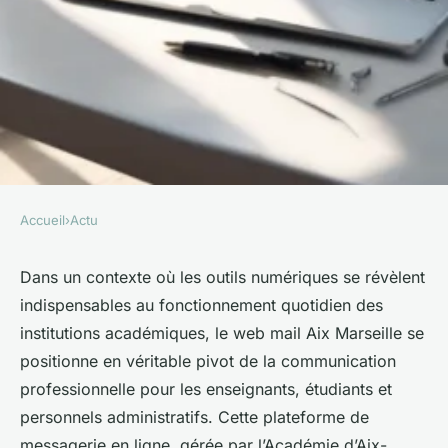
Accueil
›
Actu
ACTU
Web mail aix marseille : tout
Dans un contexte où les outils numériques se révèlent
indispensables au fonctionnement quotidien des
savoir pour bien gérer votre
institutions académiques, le web mail Aix Marseille se
messagerie
positionne en véritable pivot de la communication
professionnelle pour les enseignants, étudiants et
Victor
•
13/04/2026 08:00
•
11 min de lecture
personnels administratifs. Cette plateforme de
messagerie en ligne, gérée par l’Académie d’Aix-