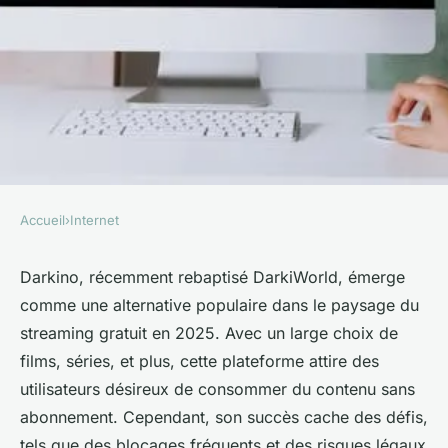
Accueil
›
Internet
INTERNET
Darkino : plateforme de
Darkino, récemment rebaptisé DarkiWorld, émerge
comme une alternative populaire dans le paysage du
streaming incontournable en
streaming gratuit en 2025. Avec un large choix de
2025
films, séries, et plus, cette plateforme attire des
utilisateurs désireux de consommer du contenu sans
Lyam
•
26 avril 2025
•
3 min de lecture
abonnement. Cependant, son succès cache des défis,
tels que des blocages fréquents et des risques légaux